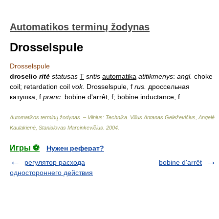
Automatikos terminų žodynas
Drosselspule
Drosselspule
droselio
ritė
statusas
T
sritis
automatika
atitikmenys
:
angl.
choke
coil; retardation coil
vok.
Drosselspule, f
rus.
дроссельная
катушка, f
pranc.
bobine d'arrêt, f; bobine inductance, f
Automatikos terminų žodynas. – Vilnius: Technika
.
Vilius Antanas Geleževičius, Angelė
Kaulakienė, Stanislovas Marcinkevičius
.
2004
.
Игры ⚽
Нужен реферат?
регулятор расхода
bobine d'arrêt
одностороннего действия