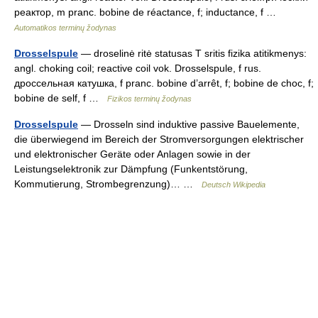
реактор, m pranc. bobine de réactance, f; inductance, f …
Automatikos terminų žodynas
Drosselspule
— droselinė ritė statusas T sritis fizika atitikmenys:
angl. choking coil; reactive coil vok. Drosselspule, f rus.
дроссельная катушка, f pranc. bobine d’arrêt, f; bobine de choc, f;
bobine de self, f …
Fizikos terminų žodynas
Drosselspule
— Drosseln sind induktive passive Bauelemente,
die überwiegend im Bereich der Stromversorgungen elektrischer
und elektronischer Geräte oder Anlagen sowie in der
Leistungselektronik zur Dämpfung (Funkentstörung,
Kommutierung, Strombegrenzung)… …
Deutsch Wikipedia