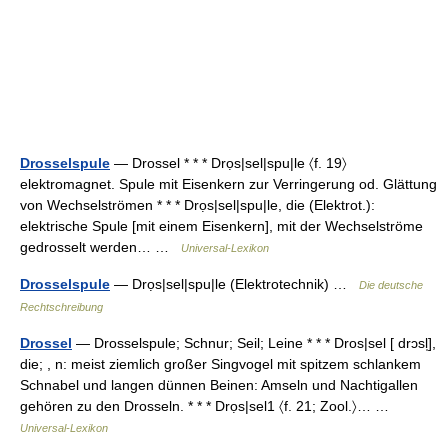
Drosselspule
— Drossel * * * Drọs|sel|spu|le 〈f. 19〉
elektromagnet. Spule mit Eisenkern zur Verringerung od. Glättung
von Wechselströmen * * * Drọs|sel|spu|le, die (Elektrot.):
elektrische Spule [mit einem Eisenkern], mit der Wechselströme
gedrosselt werden… …
Universal-Lexikon
Drosselspule
— Drọs|sel|spu|le (Elektrotechnik) …
Die deutsche
Rechtschreibung
Drossel
— Drosselspule; Schnur; Seil; Leine * * * Dros|sel [ drɔsl̩],
die; , n: meist ziemlich großer Singvogel mit spitzem schlankem
Schnabel und langen dünnen Beinen: Amseln und Nachtigallen
gehören zu den Drosseln. * * * Drọs|sel1 〈f. 21; Zool.〉… …
Universal-Lexikon