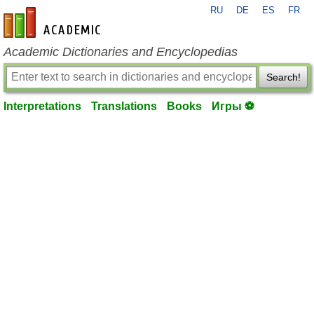
RU
DE
ES
FR
en-academic.com
Academic Dictionaries and Encyclopedias
Search!
Interpretations
Translations
Books
Игры ⚽