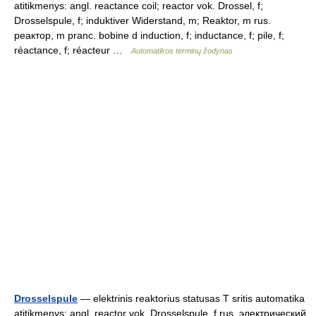
atitikmenys: angl. reactance coil; reactor vok. Drossel, f;
Drosselspule, f; induktiver Widerstand, m; Reaktor, m rus.
реактор, m pranc. bobine d induction, f; inductance, f; pile, f;
réactance, f; réacteur …
Automatikos terminų žodynas
Drosselspule
— elektrinis reaktorius statusas T sritis automatika
atitikmenys: angl. reactor vok. Drosselspule, f rus. электрический